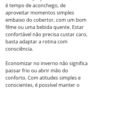
é tempo de aconchego, de 
aproveitar momentos simples 
embaixo do cobertor, com um bom 
filme ou uma bebida quente. Estar 
confortável não precisa custar caro, 
basta adaptar a rotina com 
consciência.
Economizar no inverno não significa 
passar frio ou abrir mão do 
conforto. Com atitudes simples e 
conscientes, é possível manter o 
calor dentro de casa e a estabilidade 
nas finanças. Afinal, planejamento e 
criatividade são os melhores aliados 
contra o frio e contra os gastos 
desnecessários.