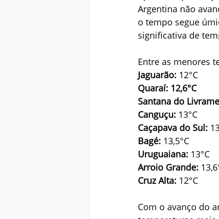
Argentina não avanç
o tempo segue úmid
significativa de te
Entre as menores t
Jaguarão: 
12°C
Quaraí: 12,6°C
Santana do Livrame
Canguçu: 
13°C
Caçapava do Sul: 
13
Bagé: 
13,5°C
Uruguaiana: 
13°C
Arroio Grande: 
13,6
Cruz Alta: 
12°C
Com o avanço do ar