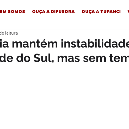
EM SOMOS
OUÇA A DIFUSORA
OUÇA A TUPANCI
de leitura
ria mantém instabilidad
de do Sul, mas sem te