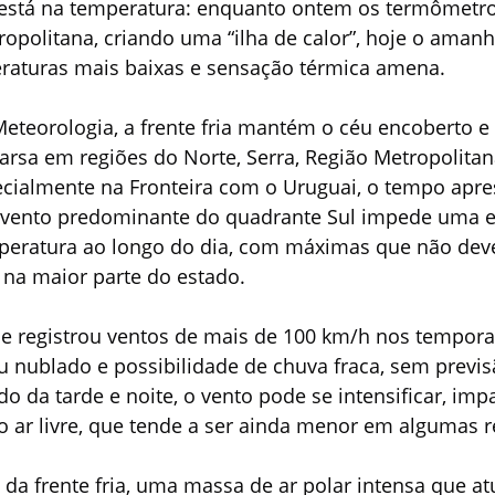
a está na temperatura: enquanto ontem os termômetr
opolitana, criando uma “ilha de calor”, hoje o amanhe
aturas mais baixas e sensação térmica amena.
eteorologia, a frente fria mantém o céu encoberto e
rsa em regiões do Norte, Serra, Região Metropolitana 
ecialmente na Fronteira com o Uruguai, o tempo apr
O vento predominante do quadrante Sul impede uma e
emperatura ao longo do dia, com máximas que não de
 na maior parte do estado.
ue registrou ventos de mais de 100 km/h nos temporai
éu nublado e possibilidade de chuva fraca, sem previ
o da tarde e noite, o vento pode se intensificar, imp
 ar livre, que tende a ser ainda menor em algumas r
da frente fria, uma massa de ar polar intensa que at