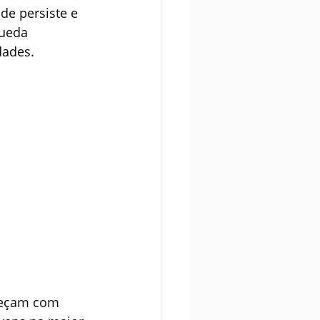
de persiste e 
ueda 
dades.
neçam com 