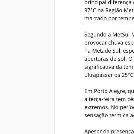
principal diferenç
37°C na Região Metr
marcado por temper
Segundo a MetSul M
provocar chuva espa
na Metade Sul, esp
aberturas de sol. 
significativa da t
ultrapassar os 25°C
Em Porto Alegre, q
a terça-feira tem c
extremos. No períod
sensação térmica ao
Apesar da presença 