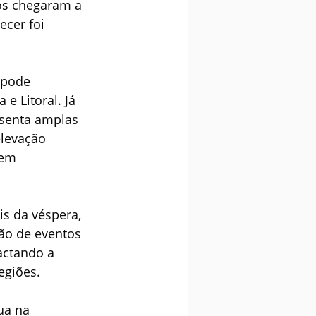
os chegaram a 
cer foi 
 pode 
e Litoral. Já 
esenta amplas 
levação 
vem 
s da véspera, 
são de eventos 
actando a 
egiões.
ua na 