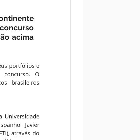
ntinente 
concurso 
ão acima 
s portfólios e 
 concurso. O 
s brasileiros 
a Universidade 
panhol Javier 
I), através do 