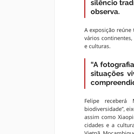
silêncio tra
observa.
A exposição reúne t
vários continentes,
e culturas. 
“A fotografi
situações v
compreendid
Felipe receberá
biodiversidade”, ei
assim como Xiaopin
cidades e a cultura
Vietnã, Moçambique