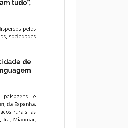
am tudo”, 
ispersos pelos 
os, sociedades 
cidade de 
inguagem 
paisagens e 
n, da Espanha, 
os rurais, as 
 Irã, Mianmar, 