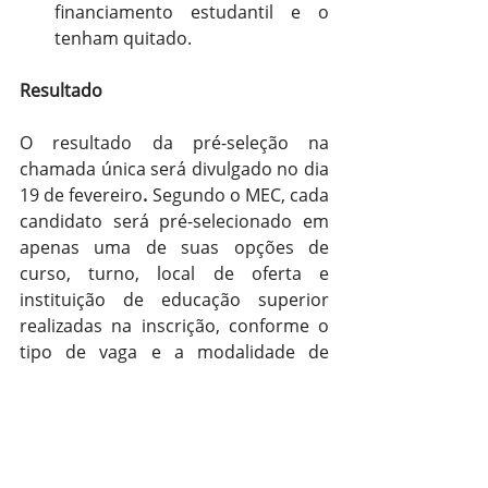
financiamento estudantil e o 
tenham quitado.
Resultado
O resultado da pré-seleção na 
chamada única será divulgado no dia 
19 de fevereiro
.
 Segundo o MEC, cada 
candidato será pré-selecionado em 
apenas uma de suas opções de 
curso, turno, local de oferta e 
instituição de educação superior 
realizadas na inscrição, conforme o 
tipo de vaga e a modalidade de 
concorrência.
Candidatos pré-selecionados 
deverão acessar o Fies Seleção para 
complementar sua inscrição entre os 
dias 20 e 24 de fevereiro.