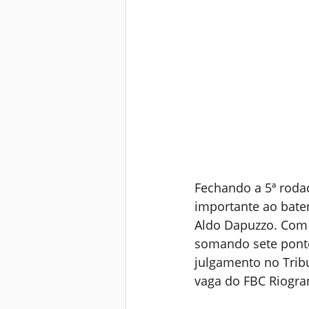
Fechando a 5ª roda
importante ao bater 
Aldo Dapuzzo. Com 
somando sete ponto
julgamento no Tribu
vaga do FBC Riogra