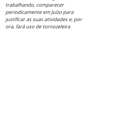
trabalhando, comparecer 
periodicamente em Juízo para 
justificar as suas atividades e, por 
ora, fará uso de tornozeleira 
eletrônica.
Por fim, a Defesa reitera que 
Elissandro permanece cumprindo 
rigorosamente a pena imposta, 
como tem feito até aqui.
Bruna Andrino de Lima - OAB/RS 
103.040
Victória Martins Maia - OAB/RS 
102.539"
Justiça