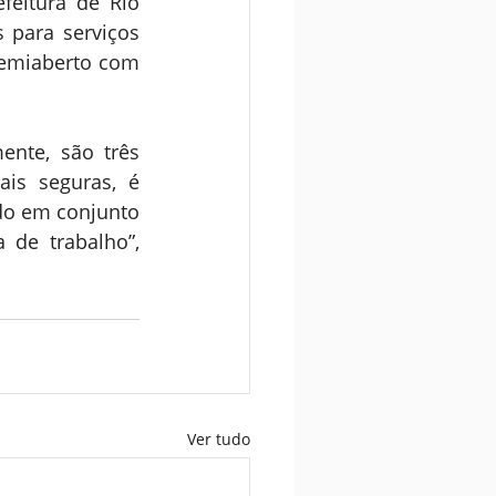
eitura de Rio 
para serviços 
emiaberto com 
nte, são três 
s seguras, é 
do em conjunto 
 de trabalho”, 
Ver tudo