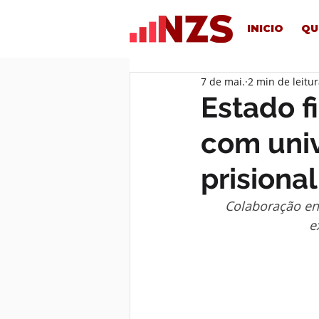
INICIO
QU
7 de mai.
2 min de leitu
Estado f
com univ
prisiona
Colaboração ent
e