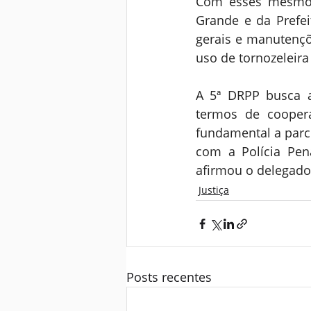
Com esses mesmos 
Grande e da Prefe
gerais e manutenç
uso de tornozeleira 
A 5ª DRPP busca a
termos de coopera
fundamental a parce
com a Polícia Pena
afirmou o delegado
Justiça
Posts recentes