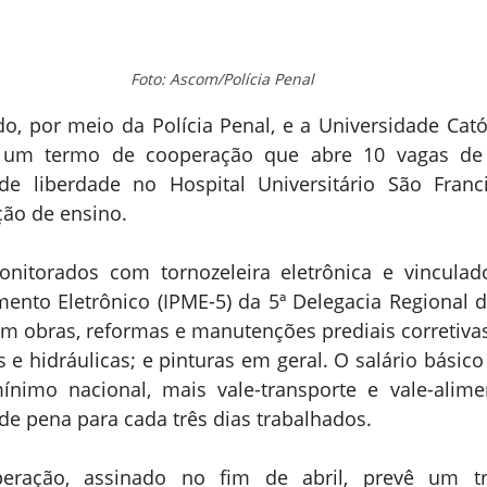
Foto: Ascom/Polícia Penal
, por meio da Polícia Penal, e a Universidade Catól
 um termo de cooperação que abre 10 vagas de t
de liberdade no Hospital Universitário São Franci
ição de ensino.
nitorados com tornozeleira eletrônica e vinculados
nto Eletrônico (IPME-5) da 5ª Delegacia Regional da
em obras, reformas e manutenções prediais corretivas 
s e hidráulicas; e pinturas em geral. O salário básico i
ínimo nacional, mais vale-transporte e vale-alime
de pena para cada três dias trabalhados.
ração, assinado no fim de abril, prevê um tr