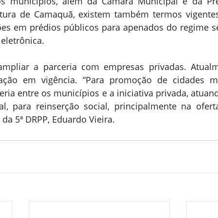
municípios, além da Câmara Municipal e da Pref
itura de Camaquã, existem também termos vigentes 
ões em prédios públicos para apenados do regime s
eletrônica.
mpliar a parceria com empresas privadas. Atualme
ção em vigência. “Para promoção de cidades mai
ria entre os municípios e a iniciativa privada, atuan
l, para reinserção social, principalmente na oferta
 da 5ª DRPP, Eduardo Vieira.