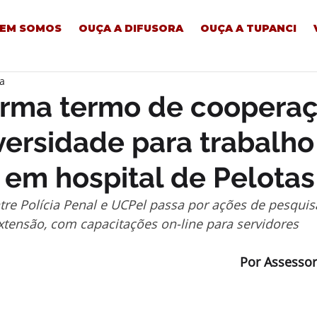
EM SOMOS
OUÇA A DIFUSORA
OUÇA A TUPANCI
ra
irma termo de coopera
ersidade para trabalho
l em hospital de Pelotas
re Polícia Penal e UCPel passa por ações de pesquisa
xtensão, com capacitações on-line para servidores
Por Assessor