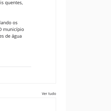
s quentes, 
lando os 
O município 
es de água 
Ver tudo