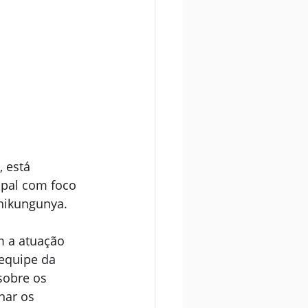
 está 
ipal com foco 
chikungunya.
m a atuação 
equipe da 
sobre os 
nar os 