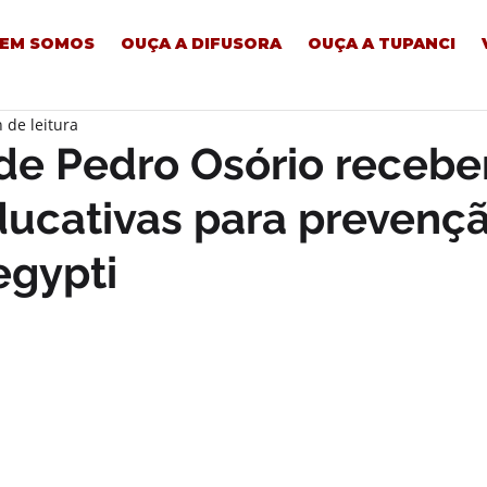
EM SOMOS
OUÇA A DIFUSORA
OUÇA A TUPANCI
 de leitura
 de Pedro Osório receb
ucativas para prevenç
egypti