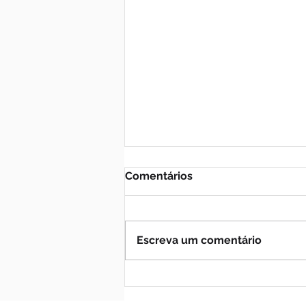
Comentários
Escreva um comentário
Fé e solidariedade marcam
benção de São Cristóvão