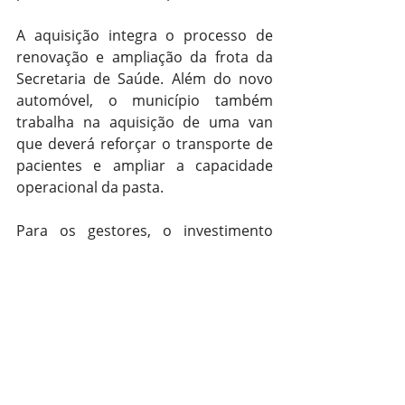
A aquisição integra o processo de 
renovação e ampliação da frota da 
Secretaria de Saúde. Além do novo 
automóvel, o município também 
trabalha na aquisição de uma van 
que deverá reforçar o transporte de 
pacientes e ampliar a capacidade 
operacional da pasta.
Para os gestores, o investimento 
representa mais segurança, conforto 
e eficiência no atendimento à 
população, contribuindo para a 
manutenção dos serviços e para a 
qualificação da rede pública de 
saúde.
Saúde