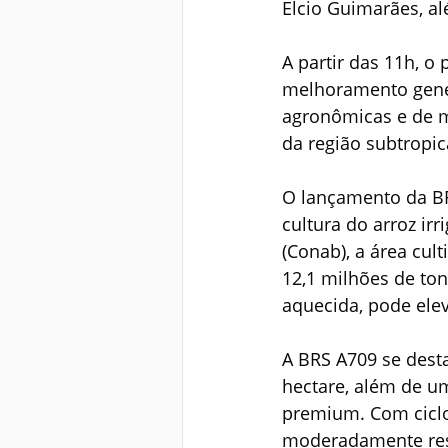
Elcio Guimarães, a
A partir das 11h, o
melhoramento genét
agronômicas e de me
da região subtropic
O lançamento da BR
cultura do arroz i
(Conab), a área cu
12,1 milhões de ton
aquecida, pode elev
A BRS A709 se desta
hectare, além de um
premium. Com ciclo
moderadamente res