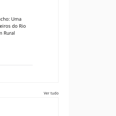
úcho: Uma 
eiros do Rio 
m Rural 
Ver tudo