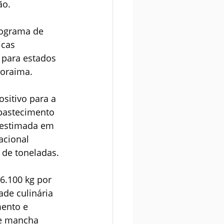
ão.
rograma de 
cas 
 para estados 
Roraima.
itivo para a 
bastecimento 
 estimada em 
acional 
 de toneladas.
6.100 kg por 
ade culinária 
ento e 
e mancha 