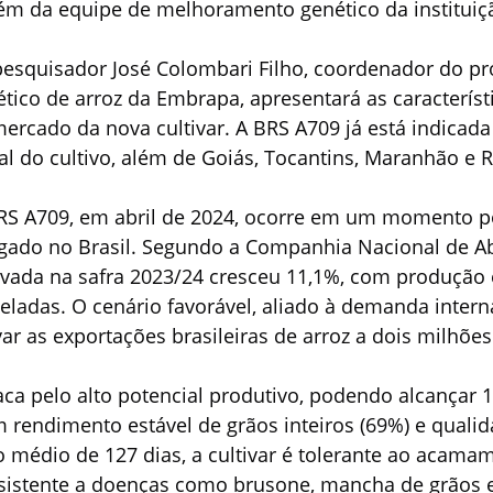
lém da equipe de melhoramento genético da instituiç
 pesquisador José Colombari Filho, coordenador do p
ico de arroz da Embrapa, apresentará as característi
rcado da nova cultivar. A BRS A709 já está indicada
al do cultivo, além de Goiás, Tocantins, Maranhão e 
S A709, em abril de 2024, ocorre em um momento pos
rrigado no Brasil. Segundo a Companhia Nacional de A
ltivada na safra 2023/24 cresceu 11,1%, com produção
eladas. O cenário favorável, aliado à demanda intern
ar as exportações brasileiras de arroz a dois milhões
ca pelo alto potencial produtivo, podendo alcançar 1
 rendimento estável de grãos inteiros (69%) e qualid
 médio de 127 dias, a cultivar é tolerante ao acamam
istente a doenças como brusone, mancha de grãos 