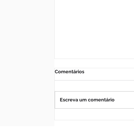
Comentários
Escreva um comentário
Em Capão do Leão, ministra
apresenta Plano Safra com
R$ 18 bilhões previstos