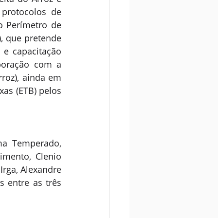
rotocolos de 
 Perímetro de 
, que pretende 
 e capacitação 
boração com a 
roz), ainda em 
as (ETB) pelos 
a Temperado, 
imento, Clenio 
Irga, Alexandre 
 entre as três 