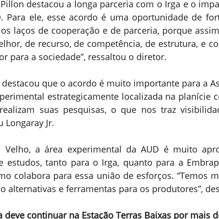
 Pillon destacou a longa parceria com o Irga e o impac
 Para ele, esse acordo é uma oportunidade de forta
r os laços de cooperação e de parceria, porque assi
hor, de recurso, de competência, de estrutura, e c
 para a sociedade”, ressaltou o diretor.
. destacou que o acordo é muito importante para a As
rimental estrategicamente localizada na planície co
ealizam suas pesquisas, o que nos traz visibilida
u Longaray Jr. 
 Velho, a área experimental da AUD é muito apro
 estudos, tanto para o Irga, quanto para a Embrap
mo colabora para essa união de esforços. “Temos mu
o alternativas e ferramentas para os produtores”, de
a deve continuar na Estação Terras Baixas por mais 