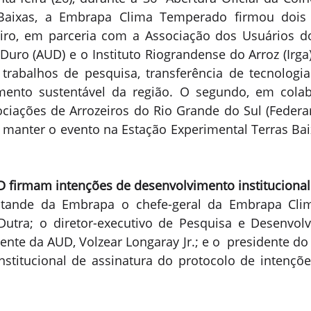
aixas, a Embrapa Clima Temperado firmou dois p
iro, em parceria com a Associação dos Usuários do
 Duro (AUD) e o Instituto Riograndense do Arroz (Irga)
 trabalhos de pesquisa, transferência de tecnologia
mento sustentável da região. O segundo, em cola
ciações de Arrozeiros do Rio Grande do Sul (Federar
e manter o evento na Estação Experimental Terras Baix
D firmam intenções de desenvolvimento institucional
tande da Embrapa o chefe-geral da Embrapa Clim
Dutra; o diretor-executivo de Pesquisa e Desenvolv
dente da AUD, Volzear Longaray Jr.; e o  presidente do 
nstitucional de assinatura do protocolo de intenções