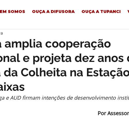
EM SOMOS
OUÇA A DIFUSORA
OUÇA A TUPANCI
ra
 amplia cooperação
ional e projeta dez anos
 da Colheita na Estaçã
aixas
ga e AUD firmam intenções de desenvolvimento insti
Por Assessor