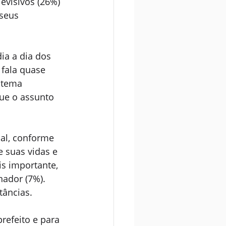
evisivos (26%) 
 seus 
ia a dia dos 
fala quase 
 tema 
ue o assunto 
ial, conforme 
 suas vidas e 
is importante, 
ador (7%). 
tâncias.
refeito e para 