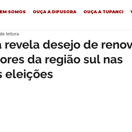
EM SOMOS
OUÇA A DIFUSORA
OUÇA A TUPANCI
de leitura
 revela desejo de reno
tores da região sul nas
 eleições