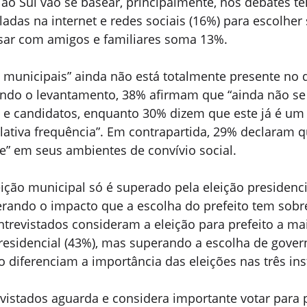
ião Sul vão se basear, principalmente, nos debates tel
uladas na internet e redes sociais (16%) para escolher
sar com amigos e familiares soma 13%.
 municipais” ainda não está totalmente presente no d
undo o levantamento, 38% afirmam que “ainda não se 
o e candidatos, enquanto 30% dizem que este já é um
ativa frequência”. Em contrapartida, 29% declaram q
e” em seus ambientes de convívio social.
eição municipal só é superado pela eleição presidenc
rando o impacto que a escolha do prefeito tem sobre
ntrevistados consideram a eleição para prefeito a ma
residencial (43%), mas superando a escolha de govern
 diferenciam a importância das eleições nas três ins
vistados aguarda e considera importante votar para p