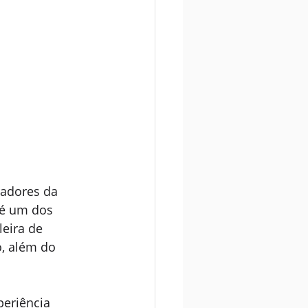
radores da 
 é um dos 
eira de 
, além do 
eriência 