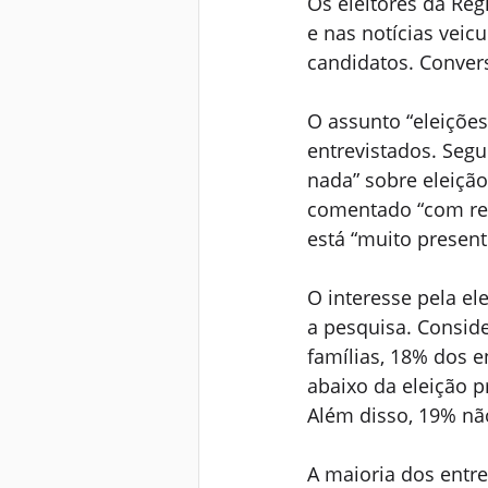
Os eleitores da Reg
e nas notícias veic
candidatos. Conver
O assunto “eleições
entrevistados. Seg
nada” sobre eleiçã
comentado “com rel
está “muito present
O interesse pela el
a pesquisa. Conside
famílias, 18% dos e
abaixo da eleição p
Além disso, 19% não
A maioria dos entre