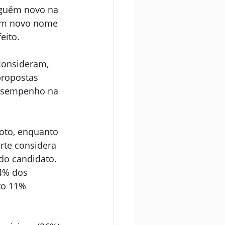
lguém novo na 
 um novo nome 
eito.
consideram, 
propostas 
desempenho na 
voto, enquanto 
te considera 
do candidato. 
4% dos 
to 11% 