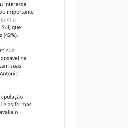
u interesse 
 ou importante 
para a 
Sul, que 
e (42%).
om sua 
ponsável na 
etam suas 
 Antonio 
população 
l e as formas 
valia o 