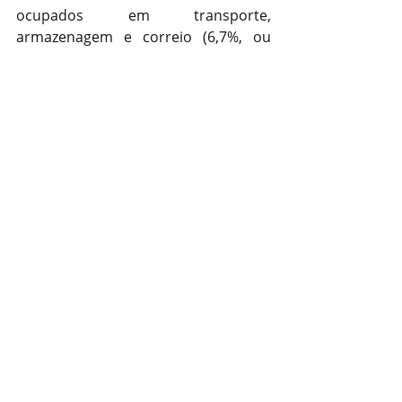
ocupados em transporte, 
armazenagem e correio (6,7%, ou 
mais 371 mil pessoas) e em 
administração pública, defesa, 
seguridade social, educação, saúde 
humana e serviços sociais (3,9%, ou 
mais 724 mil pessoas). O único recuo 
foi observado em serviços 
domésticos (queda de 5,1%, ou 
menos 301 mil pessoas). Os demais 
grupamentos não apresentaram 
variações significativas.
País
Posts recentes
Ver tudo