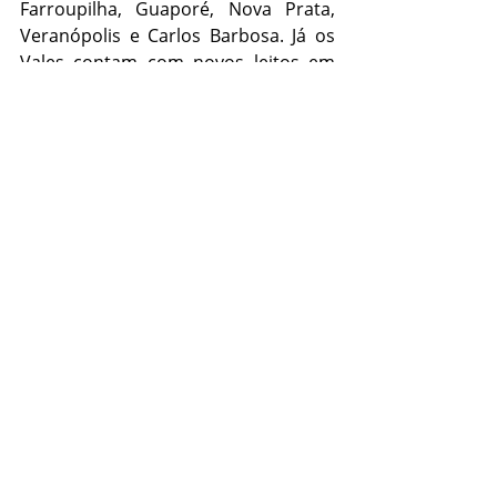
Farroupilha, Guaporé, Nova Prata, 
Veranópolis e Carlos Barbosa. Já os 
Vales contam com novos leitos em 
Arroio do Meio, Candelária, Estrela, 
Lajeado, Santa Cruz do Sul, Segredo e 
Teutônia.
A Região Norte está contemplada 
com hospitais em Carazinho, 
Erechim, Passo Fundo, Sarandi, 
Soledade, Tenente Portela e Cruz 
Alta. No Sul do Estado, recebem 
incentivo unidades de Bagé, Pelotas, 
Piratini e Santa Vitória do Palmar. O 
Centro-Oeste inclui hospitais de 
Faxinal do Soturno, São Francisco de 
Assis, São Gabriel e Uruguaiana. Já a 
Região Missioneira conta com 
ampliação em Santa Rosa, São Borja 