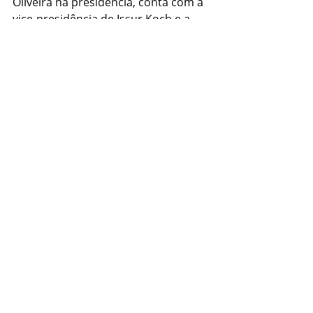
Oliveira na presidência, conta com a 
vice-presidência de Issur Koch e a 
relatoria da deputada Patrícia Alba. 
Ao fim dos trabalhos, será elaborado 
um relatório com propostas e 
recomendações aos gestores 
públicos e às esferas estadual e 
federal.
Com informações: Jornalista 
Fernando Kopper
Geral
Posts recentes
Ver tudo