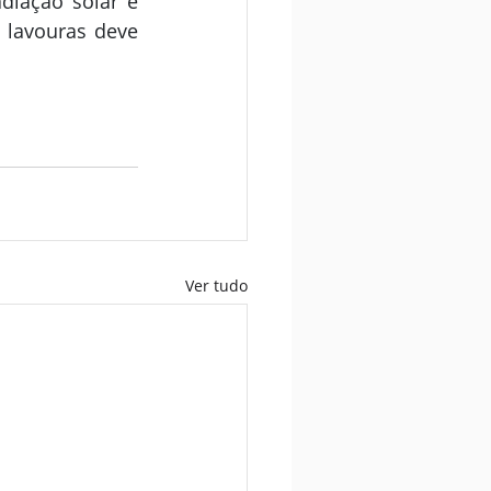
diação solar e 
 lavouras deve 
Ver tudo