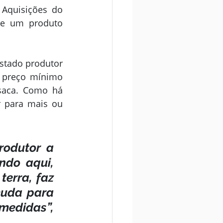
Aquisições do 
e um produto 
stado produtor 
 preço mínimo 
saca. Como há 
r para mais ou 
odutor a 
ndo aqui, 
erra, faz 
muda para 
medidas”, 