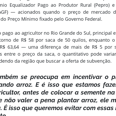
mio Equalizador Pago ao Produtor Rural (Pepro) e 
(AGF) — acionados quando o preço de mercado d
o do Preço Mínimo fixado pelo Governo Federal.
 pago ao agricultor no Rio Grande do Sul, principal e
 torno de R$ 58 por saca de 50 quilos, enquanto o
 R$ 63,64 — uma diferença de mais de R$ 5 por 
is entre o preço da saca, o quantitativo pode varia
endo da região que buscar a oferta de subvenção.
mbém se preocupa em incentivar o pr
ando arroz. E é isso que estamos faze
icultor, antes de colocar a semente na t
e não valer a pena plantar arroz, ele 
a. É isso que queremos evitar com essas 
to.