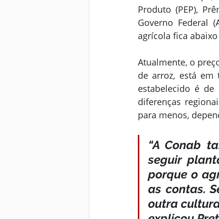
Produto (PEP), Prê
Governo Federal 
agrícola fica abaix
Atualmente, o preço
de arroz, está em
estabelecido é de
diferenças regiona
para menos, depend
“A Conab ta
seguir plant
porque o agr
as contas. S
outra cultur
explicou Pret