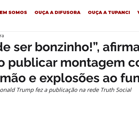
EM SOMOS
OUÇA A DIFUSORA
OUÇA A TUPANCI
ra
e ser bonzinho!”, afirm
o publicar montagem 
 mão e explosões ao fu
onald Trump fez a publicação na rede Truth Social