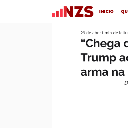
INICIO
QU
29 de abr.
1 min de leitu
“Chega d
Trump a
arma na
D