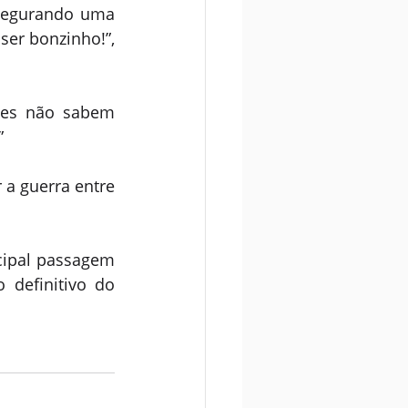
segurando uma 
er bonzinho!”, 
les não sabem 
”
a guerra entre 
cipal passagem 
definitivo do 