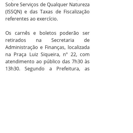
Sobre Serviços de Qualquer Natureza 
(ISSQN) e das Taxas de Fiscalização 
referentes ao exercício.
Os carnês e boletos poderão ser 
retirados na Secretaria de 
Administração e Finanças, localizada 
na Praça Luiz Siqueira, nº 22, com 
atendimento ao público das 7h30 às 
13h30. Segundo a Prefeitura, as 
medidas buscam equilibrar a 
arrecadação municipal com políticas 
de apoio às famílias em situação de 
vulnerabilidade, reforçando o caráter 
social da gestão pública em Cerrito.
Utilidade Pública