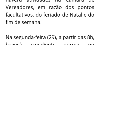
Vereadores, em razão dos pontos 
facultativos, do feriado de Natal e do 
fim de semana.
Na segunda-feira (29), a partir das 8h, 
haverá expediente normal no 
Legislativo. Na terça-feira (30), realiza-
se sessão solene, às 9h30min, para 
posse da nova Mesa Diretora, gestão 
2026, eleita no dia 3 deste mês. 
Assumem o comando da Câmara os 
vereadores Michel Promove 
(presidente – PP), Marcelo Bagé (1º 
vice – PL), Tauã Ney (2º vice – PSDB), 
Paulo Coitinho (1º secretário – 
Cidadania) e Arthur Halal (2º 
secretário – PP).
Geral