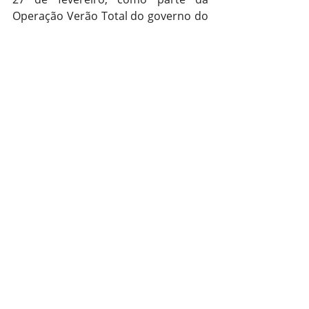
Operação Verão Total do governo do 
Estado.
A Fepam reforça que os banhistas 
devem priorizar locais classificados 
como próprios, evitar o banho após 
períodos de chuva intensa ou cheia 
de rios e ficar atentos à sinalização 
oficial nos balneários, especialmente 
no caso de crianças, idosos e 
pessoas com imunidade mais baixa.
Verão
Posts recentes
Ver tudo