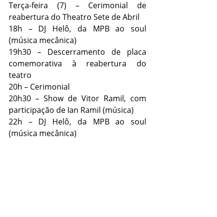
Terça-feira (7) – Cerimonial de 
reabertura do Theatro Sete de Abril 
18h – DJ Helô, da MPB ao soul 
(música mecânica) 
19h30 – Descerramento de placa 
comemorativa à reabertura do 
teatro
20h – Cerimonial
20h30 – Show de Vitor Ramil, com 
participação de Ian Ramil (música)
22h – DJ Helô, da MPB ao soul 
(música mecânica) 
Quarta-feira (8) no Theatro Sete de 
Abril 
Tarde de visitas guiadas
20h – Grupo Tholl, espetáculo “Bate 
pra sua patota que hoje vai ter circo” 
(técnicas circences) 