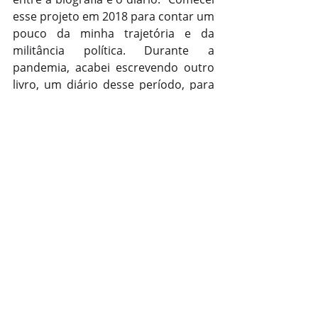
esse projeto em 2018 para contar um 
pouco da minha trajetória e da 
militância política. Durante a 
pandemia, acabei escrevendo outro 
livro, um diário desse período, para 
registrar nossa história e não deixar 
que ela se perca”, relatou.
A sessão evidenciou o papel da Feira 
do Livro de Pelotas como um espaço 
plural, que acolhe escritores de 
diferentes origens e trajetórias, 
fortalecendo a produção literária do 
Rio Grande do Sul e aproximando o 
público das histórias e vozes da 
região. 
Feira do Livro