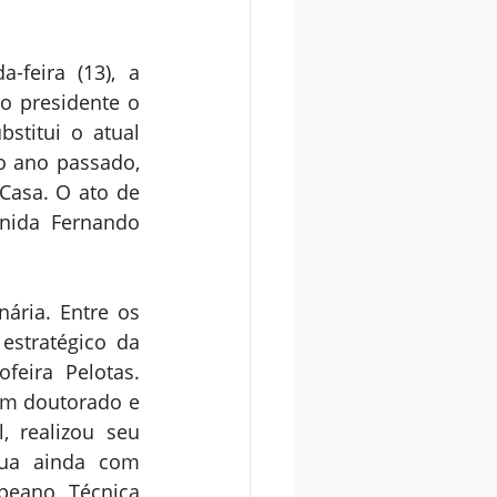
feira (13), a 
 presidente o 
titui o atual 
o ano passado, 
asa. O ato de 
nida Fernando 
ária. Entre os 
stratégico da 
eira Pelotas. 
om doutorado e 
 realizou seu 
ua ainda com 
peano Técnica 