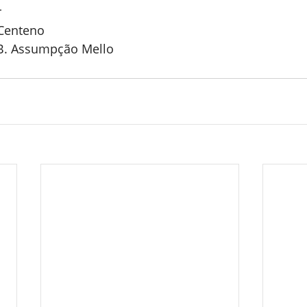
r
 Centeno
B. Assumpção Mello