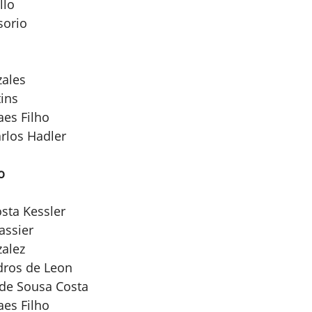
llo
sorio
zales
ins
aes Filho
rlos Hadler
o
osta Kessler
assier
alez
dros de Leon
de Sousa Costa
aes Filho