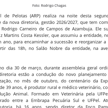
Foto: Rodrigo Chagas
 de Pelotas (ARP) realiza na noite desta segunda-
 da nova diretoria, gestão 2026/2027, que tem como
 Rodrigo Carneiro de Campos de Azambuja. Ele subs
iz Martins Costa Kessler, que assumiu a entidade, n
 ano, para encaminhar a sucessão e reorganizar a C
rtir das 18h, no Salão Nobre da entidade, na ave
no dia 30 de março, durante assembleia geral ordin
diretoria estão a condução do novo planejamento e
ização, no mês de outubro, do centenário da Expof
e 39 anos, é produtor rural e médico veterinário, c
ção Animal. Formado em Veterinária pela UFPel,
rado entre a Embrapa Pecuária Sul e UFPel. At
trutoria, há 16 anos, sendo diretor da Foco Pam