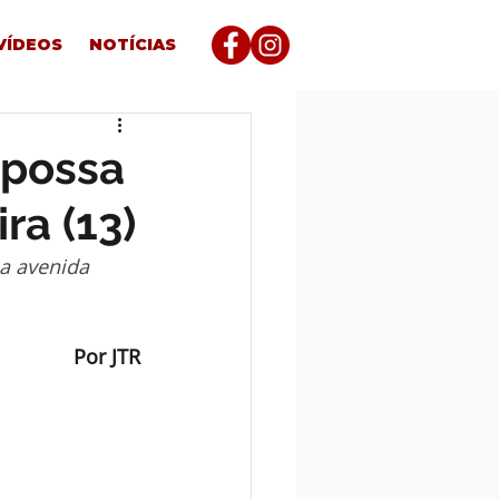
VÍDEOS
NOTÍCIAS
mpossa
ra (13)
a avenida 
Por JTR