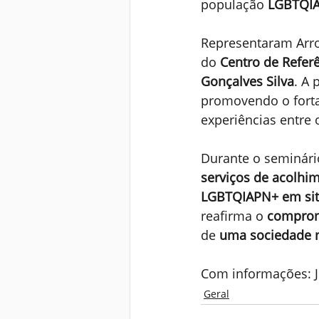
população 
LGBTQI
Representaram Arro
do 
Centro de Referê
Gonçalves Silva
. A
promovendo o forta
experiências entre o
Durante o seminário
serviços de acolhi
LGBTQIAPN+ em sit
reafirma o 
comprom
de 
uma sociedade ma
Com informações: J
Geral