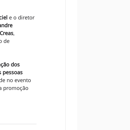
iel
 e o diretor 
andre 
 Creas
, 
o de 
ação dos 
s pessoas 
de no evento 
a promoção 