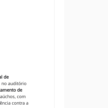
l de 
, no auditório 
tamento de 
gaúchos, com 
ência contra a 