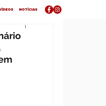
VÍDEOS
NOTÍCIAS
nário
à
 em