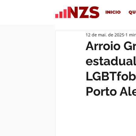
INICIO
QU
12 de mai. de 2025
1 min
Arroio G
estadual
LGBTfob
Porto Al