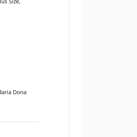
us Size, 
daria Dona 