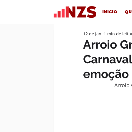
INICIO
QU
12 de jan.
1 min de leitu
Arroio G
Carnava
emoção
Arroio