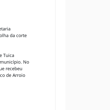
taria 
lha da corte 
e Tuica 
município. No 
ue recebeu 
o de Arroio 