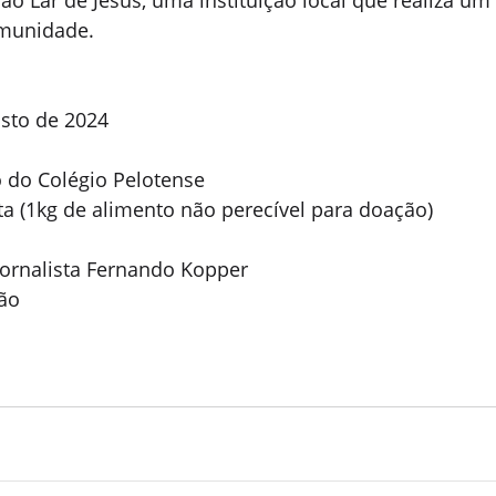
ao Lar de Jesus, uma instituição local que realiza um
omunidade.
osto de 2024
o do Colégio Pelotense
ita (1kg de alimento não perecível para doação)
ornalista Fernando Kopper
ção