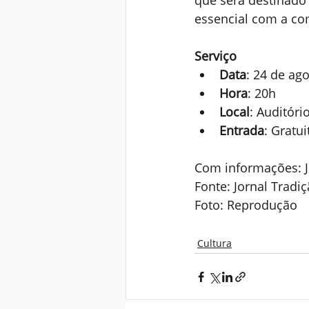
que será destinado 
essencial com a c
Serviço
Data
: 24 de ag
Hora
: 20h
Local
: Auditóri
Entrada
: Gratu
Com informações: J
Fonte: Jornal Tradi
Foto: Reprodução
Cultura