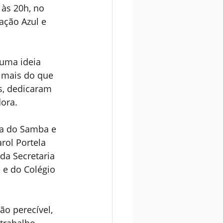
 às 20h, no 
ação Azul e 
 uma ideia 
 mais do que 
, dedicaram 
dora.
ia do Samba e 
ol Portela 
da Secretaria 
 e do Colégio 
ão perecível, 