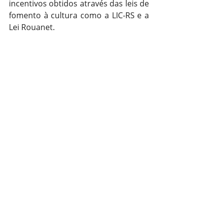
incentivos obtidos através das leis de 
fomento à cultura como a LIC-RS e a 
Lei Rouanet. 
“Os patrocinadores estão 
presentes nas entregas, 
celebrando junto com as 
crianças. É graças a esse 
apoio que conseguimos 
realizar uma feira que, além 
de movimentar a economia, 
transforma vidas através da 
leitura”, destaca.
As entregas seguem durante a 
semana, com alunos de novas 