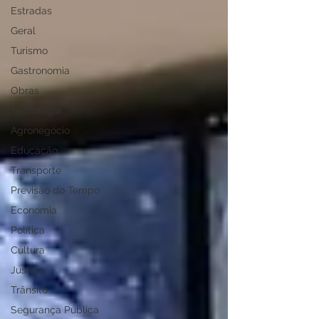
Estradas
Geral
Turismo
Gastronomia
Obras
Tecnologia
Agronegócio
Educação
Transporte
Previsão do Tempo
Economia
Política
Cultura
Justiça
Trânsito
Segurança Pública