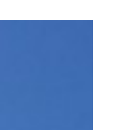
infração com base em imagens captadas por
câmeras instaladas em pontos sinalizados da
cidade