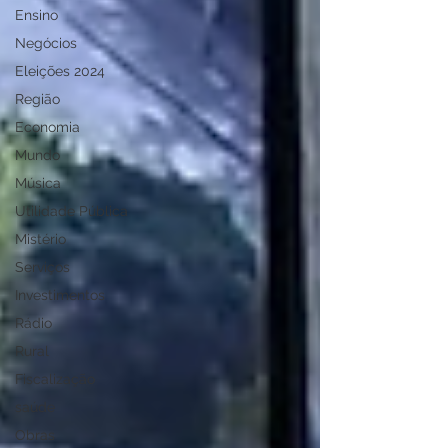
Ensino
Negócios
Eleições 2024
Região
Economia
Mundo
Música
Utilidade Pública
Mistério
Serviços
Investimentos
Rádio
Rural
Fiscalização
saúde
Obras