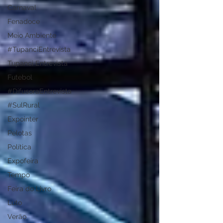
Carnaval
Fenadoce
Meio Ambiente
#TupanciEntrevista
Tupanci Entrevista
Futebol
#DifusoraEntrevista
#SulRural
Expointer
Pelotas
Política
Expofeira
Tempo
Feira do Livro
Luto
Verão